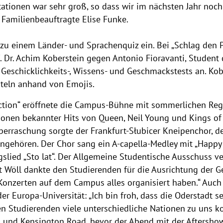
tationen war sehr groß, so dass wir im nächsten Jahr noc
o Familienbeauftragte Elise Funke.
 zu einem Länder- und Sprachenquiz ein. Bei „Schlag den Pr
. Dr. Achim Koberstein gegen Antonio Fioravanti, Student 
Geschicklichkeits-, Wissens- und Geschmackstests an. Kobe
iteln anhand von Emojis.
ection“ eröffnete die Campus-Bühne mit sommerlichen Regg
sionen bekannter Hits von Queen, Neil Young und Kings of
berraschung sorgte der Frankfurt-Słubicer Kneipenchor, 
ngehören. Der Chor sang ein A-capella-Medley mit „Happy B
lied „Sto lat“. Der Allgemeine Studentische Ausschuss ve
t Wöll dankte den Studierenden für die Ausrichtung der Geb
Konzerten auf dem Campus alles organisiert haben.“ Auch 
er Europa-Universität: „Ich bin froh, dass die Oderstadt s
den Studierenden viele unterschiedliche Nationen zu uns 
 und Kensington Road, bevor der Abend mit der Aftersho