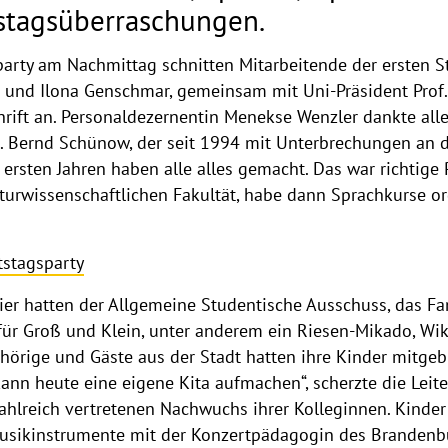
stagsüberraschungen.
arty am Nachmittag schnitten Mitarbeitende der ersten Stu
r und Ilona Genschmar, gemeinsam mit Uni-Präsident Prof. 
rift an. Personaldezernentin Menekse Wenzler dankte alle
. Bernd Schünow, der seit 1994 mit Unterbrechungen an der
n ersten Jahren haben alle alles gemacht. Das war richtige 
turwissenschaftlichen Fakultät, habe dann Sprachkurse or
tstagsparty
ier hatten der Allgemeine Studentische Ausschuss, das F
 für Groß und Klein, unter anderem ein Riesen-Mikado, Wi
ehörige und Gäste aus der Stadt hatten ihre Kinder mitge
kann heute eine eigene Kita aufmachen“, scherzte die Leit
zahlreich vertretenen Nachwuchs ihrer Kolleginnen. Kinder
Musikinstrumente mit der Konzertpädagogin des Brandenb