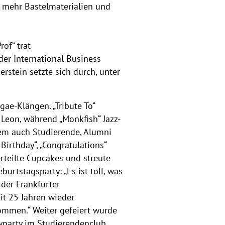
h mehr Bastelmaterialien und
of“ trat
der International Business
rstein setzte sich durch, unter
ae-Klängen. „Tribute To“
 Leon, während „Monkfish“ Jazz-
dem auch Studierende, Alumni
irthday“, „Congratulations“
rteilte Cupcakes und streute
urtstagsparty: „Es ist toll, was
der Frankfurter
eit 25 Jahren wieder
kommen.“ Weiter gefeiert wurde
wparty im Studierendenclub