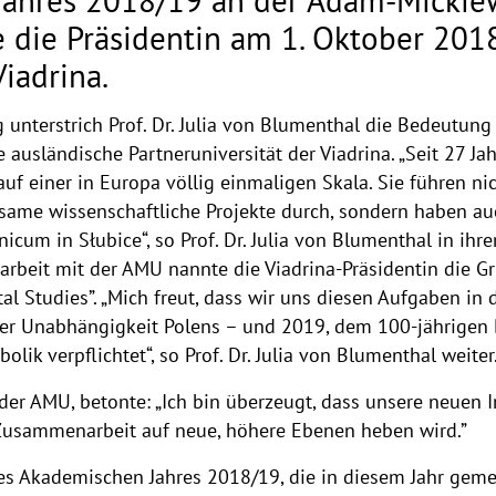
ahres 2018/19 an der Adam-Mickiew
 die Präsidentin am 1. Oktober 20
iadrina.
 unterstrich Prof. Dr. Julia von Blumenthal die Bedeutun
e ausländische Partneruniversität der Viadrina. „Seit 27 J
uf einer in Europa völlig einmaligen Skala. Sie führen n
ame wissenschaftliche Projekte durch, sondern haben a
cum in Słubice“, so Prof. Dr. Julia von Blumenthal in ihrer
arbeit mit der AMU nannte die Viadrina-Präsidentin die
al Studies”. „Mich freut, dass wir uns diesen Aufgaben i
er Unabhängigkeit Polens – und 2019, dem 100-jährigen 
lik verpflichtet“, so Prof. Dr. Julia von Blumenthal weiter
r der AMU, betonte: „Ich bin überzeugt, dass unsere neuen 
Zusammenarbeit auf neue, höhere Ebenen heben wird.”
des Akademischen Jahres 2018/19, die in diesem Jahr geme